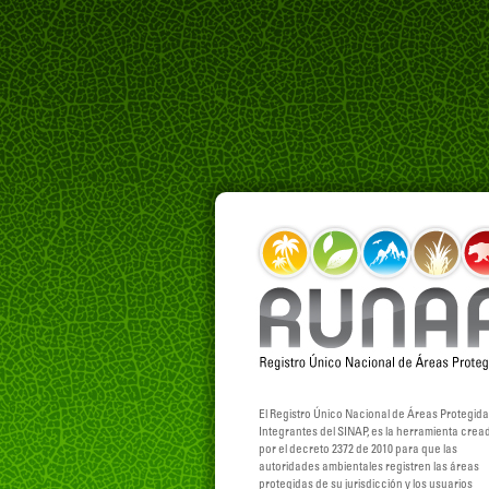
El Registro Único Nacional de Áreas Protegid
Integrantes del SINAP, es la herramienta crea
por el decreto 2372 de 2010 para que las
autoridades ambientales registren las áreas
protegidas de su jurisdicción y los usuarios