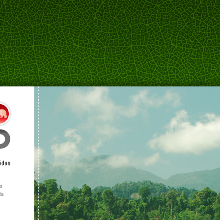
as
da