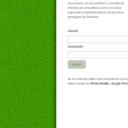
reconozcan, se documenten y consulten la
información actualizada acerca de datos
espaciales y atributos básicos de las áreas
protegidas de Colombia.
Usuario
Contraseña
Se recomienda utlizar esta herramienta con la
última versión de
Firefox Mozilla
o
Google Chr